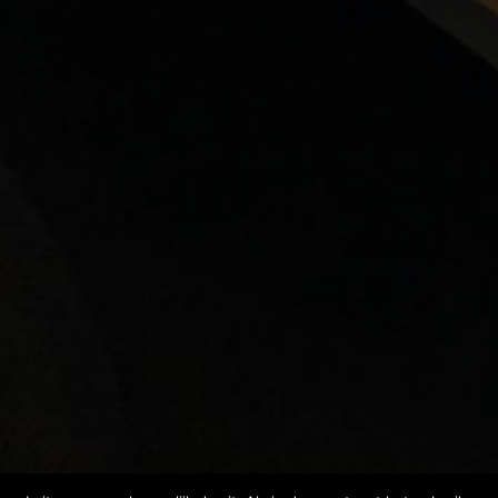
KTIJKINFORMATIE
LINKS BEROEPSGROEP
er ons
Kwaliteitsregister paramedici
eningstijden
Klachtenregeling logopedie
spraak afzeggen
Logopedie direct toegankelijk
achten
Samenwerking Zorg voor de
jeugd
rwijzing ja/nee
Samenwerkingsverband dysle
rgoeding
Beroepsvereniging Logopedi
elgestelde vragen
Zorgverzekeraars
ivacypolicy