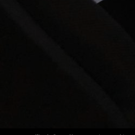
CONTACTGEGEVENS
PRA
Logopediepraktijk Linquenda
Ov
Kalslagerring 21-A
Op
2151 TA Nieuw-Vennep
Af
0252 684 849
info@logopediehaarlemmermeer.nl
Kl
www.logopediehaarlemmermeer.nl
Ve
Ve
Ve
Pr