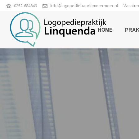
0252-684849
info@logopediehaarlemmermeer.nl
Vacatur
HOME
PRAK