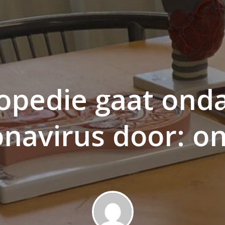
opedie gaat ond
navirus door: on