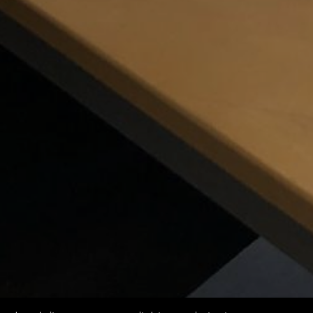
LINKS VOOR OUDERS
Website over taal en spraak
Website over dyslexie
Website over stotteren
Website over stemproblemen
Website over pre-logopedie
xie
e