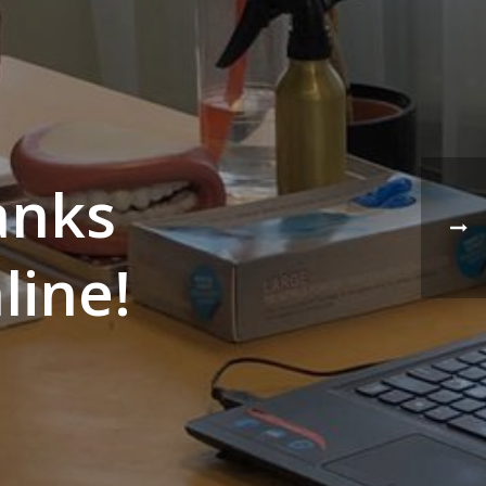
anks
line!