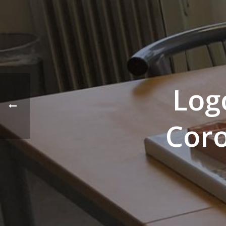
Log
Coro