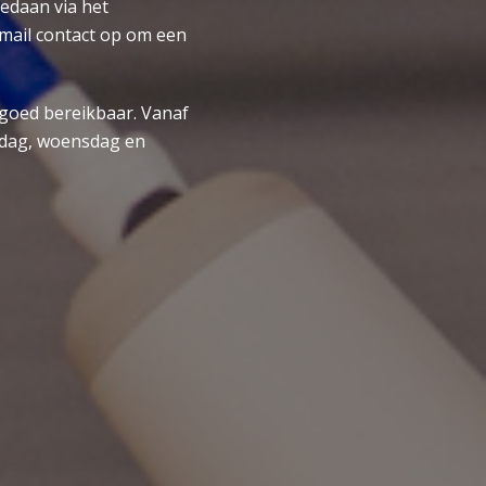
edaan via het
‑mail contact op om een
r goed bereikbaar. Vanaf
andag, woensdag en