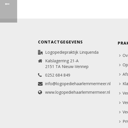
CONTACTGEGEVENS
PRA
Logopediepraktijk Linquenda
Ov
Kalslagerring 21-A
Op
2151 TA Nieuw-Vennep
Af
0252 684 849
info@logopediehaarlemmermeer.nl
Kl
www.logopediehaarlemmermeer.nl
Ve
Ve
Ve
Pr