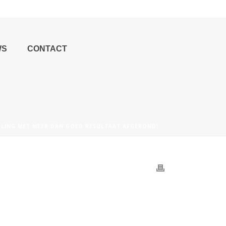
WS
CONTACT
ELING MET MEER DAN GOED RESULTAAT AFGEROND!