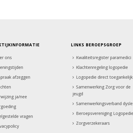
KTIJKINFORMATIE
LINKS BEROEPSGROEP
er ons
Kwaliteitsregister paramedici
eningstijden
Klachtenregeling logopedie
spraak afzeggen
Logopedie direct toegankelijk
achten
Samenwerking Zorg voor de
jeugd
rwijzing ja/nee
Samenwerkingsverband dysle
rgoeding
Beroepsvereniging Logopedi
elgestelde vragen
Zorgverzekeraars
ivacypolicy