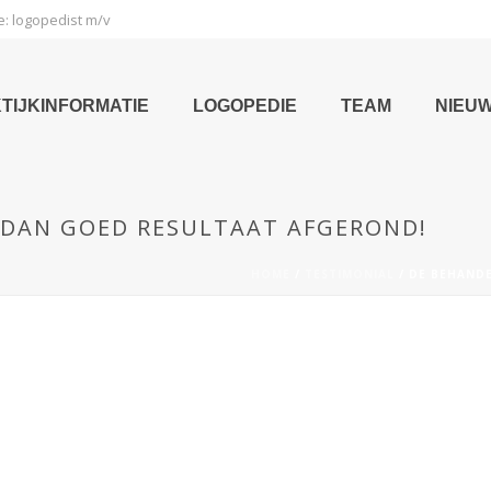
e: logopedist m/v
TIJKINFORMATIE
LOGOPEDIE
TEAM
NIEU
 DAN GOED RESULTAAT AFGEROND!
HOME
/
TESTIMONIAL
/ DE BEHAND