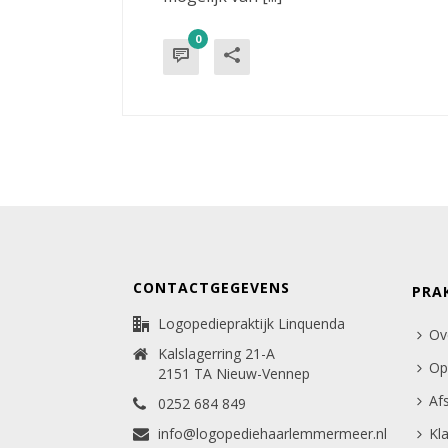
0
CONTACTGEGEVENS
PRA
Logopediepraktijk Linquenda
Ov
Kalslagerring 21-A
Op
2151 TA Nieuw-Vennep
Af
0252 684 849
info@logopediehaarlemmermeer.nl
Kl