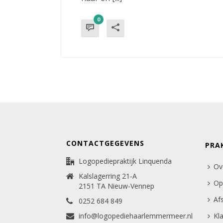
0
CONTACTGEGEVENS
PRA
Logopediepraktijk Linquenda
Ov
Kalslagerring 21-A
Op
2151 TA Nieuw-Vennep
Af
0252 684 849
info@logopediehaarlemmermeer.nl
Kl