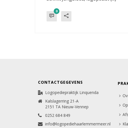
0
CONTACTGEGEVENS
PRA
Logopediepraktijk Linquenda
Ov
Kalslagerring 21-A
Op
2151 TA Nieuw-Vennep
Af
0252 684 849
info@logopediehaarlemmermeer.nl
Kl