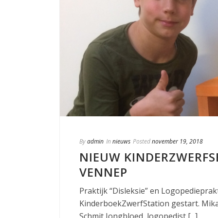
By
admin
In
nieuws
Posted
november 19, 2018
NIEUW KINDERZWERFS
VENNEP
Praktijk “Disleksie” en Logopedieprak
KinderboekZwerfStation gestart. Mika,
Schmit Jongbloed, logopedist [...]