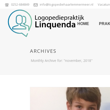
0252-684849
info@logopediehaarlemmermeer.nl
Vacatur
HOME
PRAK
ARCHIVES
Monthly Archive for: "november, 2018"