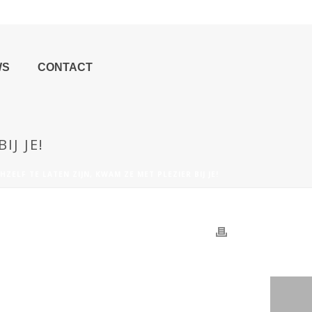
WS
CONTACT
IJ JE!
ZELF TE LATEN ZIJN, KWAM ZE MET PLEZIER BIJ JE!