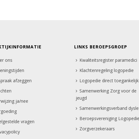
KTIJKINFORMATIE
LINKS BEROEPSGROEP
er ons
Kwaliteitsregister paramedici
eningstijden
Klachtenregeling logopedie
spraak afzeggen
Logopedie direct toegankelijk
achten
Samenwerking Zorg voor de
jeugd
rwijzing ja/nee
Samenwerkingsverband dysle
rgoeding
Beroepsvereniging Logopedi
elgestelde vragen
Zorgverzekeraars
ivacypolicy