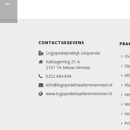
CONTACTGEGEVENS
PRA
Logopediepraktijk Linquenda
Ov
Kalslagerring 21-A
Op
2151 TA Nieuw-Vennep
Af
0252 684 849
info@logopediehaarlemmermeer.nl
Kl
www.logopediehaarlemmermeer.nl
Ve
Ve
Ve
Pr