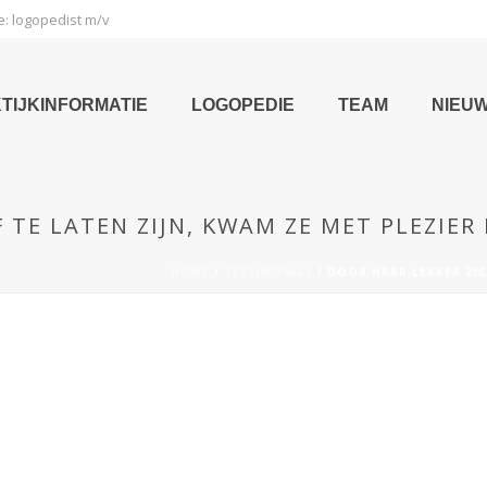
e: logopedist m/v
TIJKINFORMATIE
LOGOPEDIE
TEAM
NIEU
TE LATEN ZIJN, KWAM ZE MET PLEZIER B
HOME
/
TESTIMONIAL
/ DOOR HAAR LEKKER ZICH