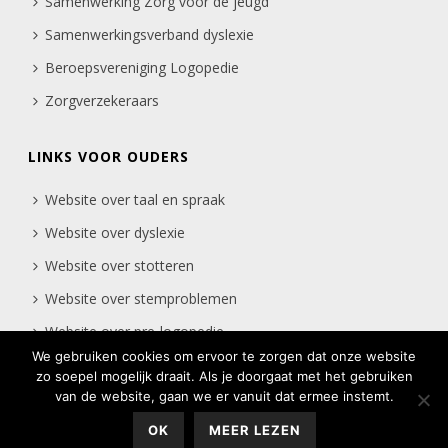
Samenwerking Zorg voor de jeugd
Samenwerkingsverband dyslexie
Beroepsvereniging Logopedie
Zorgverzekeraars
LINKS VOOR OUDERS
Website over taal en spraak
Website over dyslexie
Website over stotteren
Website over stemproblemen
Website over pre-logopedie
We gebruiken cookies om ervoor te zorgen dat onze website
zo soepel mogelijk draait. Als je doorgaat met het gebruiken
van de website, gaan we er vanuit dat ermee instemt.
OK
MEER LEZEN
Linquenda © 2018 | Ontwikkeling website: Howcom | creative