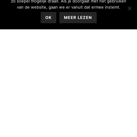
zo soepel mogelijk draait. Als je doorgaat met het gebruiken
van de website, gaan we er vanuit dat ermee instemt.
OK
MEER LEZEN
Ben jij een logopedist met een passie voor werken
met kinderen en zoek je een fijne, goed uitgeruste
praktijk? Kom ons team versterken in Nieuw-
Vennep!
WAT GA JE DOEN?
Je gaat als zelfstandig logopedist aan de slag, met
focus op spraak- en taalontwikkeling bij kinderen. Ook
bieden we ruimte voor andere specialisaties, zoals
OMFT, stemproblemen en neurologische